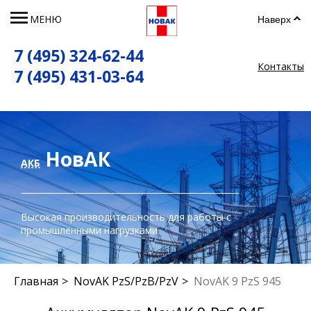
МЕНЮ
Наверх
7 (495) 324-62-44
Контакты
7 (495) 431-03-64
НовАК
АКБ
Высокая производительность для работы с
промышленными нагрузками
Главная
NovAK PzS/PzB/PzV
NovAK 9 PzS 945