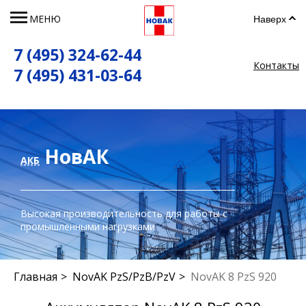
МЕНЮ
Наверх
7 (495) 324-62-44
Контакты
7 (495) 431-03-64
НовАК
АКБ
Высокая производительность для работы с
промышленными нагрузками
Главная
NovAK PzS/PzB/PzV
NovAK 8 PzS 920