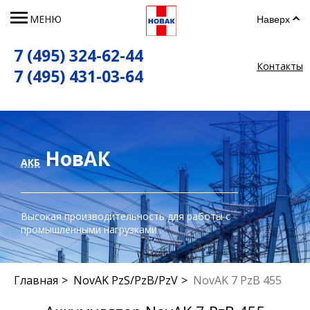
МЕНЮ
Наверх
7 (495) 324-62-44
Контакты
7 (495) 431-03-64
НовАК
АКБ
Высокая производительность для работы с
промышленными нагрузками
Главная
NovAK PzS/PzB/PzV
NovAK 7 PzB 455