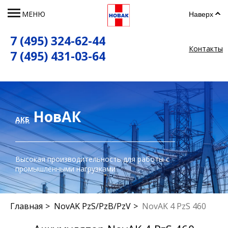
МЕНЮ
Наверх
7 (495) 324-62-44
Контакты
7 (495) 431-03-64
НовАК
АКБ
Высокая производительность для работы с
промышленными нагрузками
Главная
NovAK PzS/PzB/PzV
NovAK 4 PzS 460