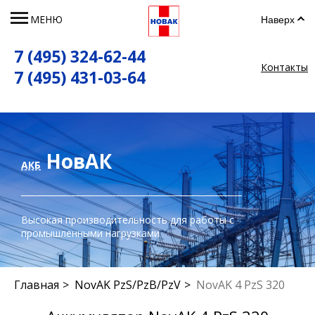
МЕНЮ
Наверх
7 (495) 324-62-44
Контакты
7 (495) 431-03-64
НовАК
АКБ
Высокая производительность для работы с
промышленными нагрузками
Главная
NovAK PzS/PzB/PzV
NovAK 4 PzS 320