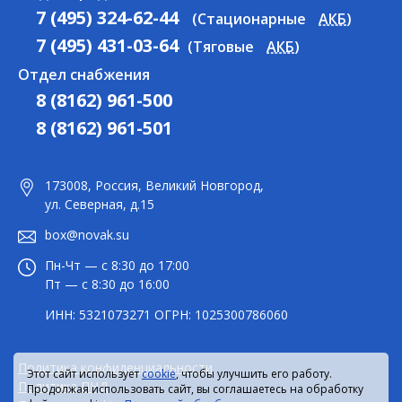
7 (495) 324-62-44
(Стационарные
АКБ
)
7 (495) 431-03-64
(Тяговые
АКБ
)
Отдел снабжения
8 (8162) 961-500
8 (8162) 961-501
173008, Россия, Великий Новгород,
ул. Северная, д.15
box@novak.su
Пн-Чт — с 8:30 до 17:00
Пт — с 8:30 до 16:00
ИНН: 5321073271 ОГРН: 1025300786060
Политика конфиденциальности
Этот сайт использует
cookie
, чтобы улучшить его работу.
Политика ПНД
Продолжая использовать сайт, вы соглашаетесь на обработку