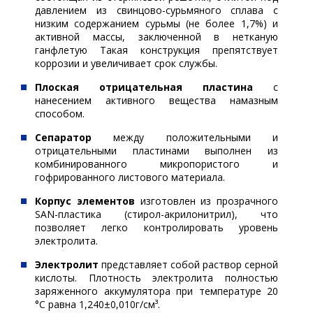
давлением из свинцово-сурьмяного сплава с
низким содержанием сурьмы (не более 1,7%) и
активной массы, заключенной в нетканую
ганфлетую Такая конструкция препятствует
коррозии и увеличивает срок службы.
Плоская отрицательная пластина
с
нанесением активного вещества намазным
способом.
Сепаратор
между положительными и
отрицательными пластинами выполнен из
комбинированного микропористого и
гофрированного листового материала.
Корпус элементов
изготовлен из прозрачного
SAN-пластика (стирол-акрилонитрил), что
позволяет легко контролировать уровень
электролита.
Электролит
представляет собой раствор серной
кислоты. Плотность электролита полностью
заряженного аккумулятора при температуре 20
°С равна 1,240±0,010г/см³.