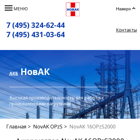
МЕНЮ
Наверх
7 (495) 324-62-44
Контакты
7 (495) 431-03-64
НовАК
АКБ
Высокая производительность для работы с
промышленными нагрузками
Главная
NovAK OPzS
NovAK 16OPzS2000