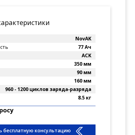
характеристики
NovAK
сть
77 Ач
ACK
350 мм
90 мм
160 мм
960 - 1200 циклов заряда-разряда
8.5 кг
росу
ь бесплатную консультацию