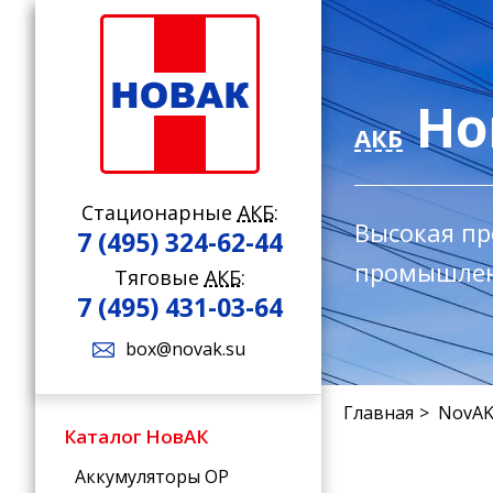
Но
АКБ
Стационарные
АКБ
:
Высокая пр
7 (495) 324-62-44
промышлен
Тяговые
АКБ
:
7 (495) 431-03-64
box@novak.su
Главная
NovAK
Каталог НовАК
Аккумуляторы OP