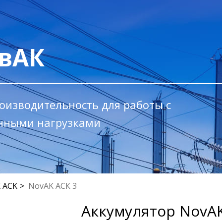
вАК
оизводительность для работы с
ными нагрузками
 ACK
NovAK АСК 3
Аккумулятор NovAK