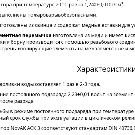
тора при температуре 20 °С равна 1,240±0,010г/см³.
выполнены пожаровзрывобезопасными.
готовлены из свинца и содержат медные вставки для 
ментная перемычка
изготовлена из меди и имеет кис
и к борну производится с помощью резьбового соедин
отрены изолирующие элементы на межэлементные и м
Характеристик
доливки воды составляет 1 раз в 2-3 года.
ие постоянного подзаряда 2,23±0,01 вольт на элемент 
после разряда.
жбы в режиме постоянного подзаряда при температуре 20
ый срок службы при эксплуатации в циклическом режим
тор NovAK АСК 3 соответствуют стандартам DIN 40736.1,