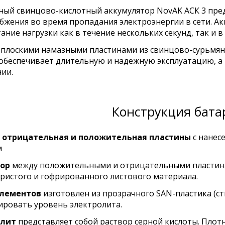
ый свинцово-кислотный аккумулятор NovAK АСК 3 пре
бжения во время пропадания электроэнергии в сети. А
ание нагрузки как в течение нескольких секунд, так и в
с плоскими намазными пластинами из свинцово-сурьмян
обеспечивает длительную и надежную эксплуатацию, а 
ии.
Конструкция бата
 отрицательная и положительная пластины
с нанес
м
тор
между положительными и отрицательными пластин
ристого и гофрированного листового материала.
элементов
изготовлен из прозрачного SAN-пластика (ст
ировать уровень электролита.
олит
представляет собой раствор серной кислоты. Плот