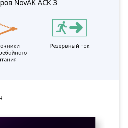
ров NovAK АСК 3
точники
Резервный ток
ребойного
итания
я