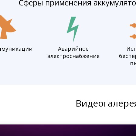
Сферы применения аккумулято
ммуникации
Аварийное
Ис
электроснабжение
беспе
п
Видеогалере