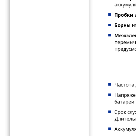
аккумуля
Пробки
Борны
из
Межэле
перемычк
предусм
Частота 
Напряжен
батареи 
Срок слу
Длительн
Аккумуля