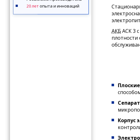
20 лет
опыта и инноваций
Стационарн
электросна
электропит
АКБ
АСК 3 
плотности 
обслуживан
Плоские
способо
Сепара
микропо
Корпус 
контрол
Электр