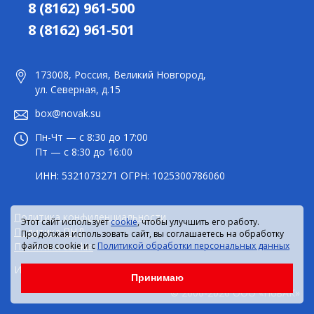
8 (8162) 961-500
8 (8162) 961-501
173008, Россия, Великий Новгород,
ул. Северная, д.15
box@novak.su
Пн-Чт — с 8:30 до 17:00
Пт — с 8:30 до 16:00
ИНН: 5321073271 ОГРН: 1025300786060
Политика конфиденциальности
Этот сайт использует
cookie
, чтобы улучшить его работу.
Политика ПНД
Продолжая использовать сайт, вы соглашаетесь на обработку
Политика cookie
файлов cookie и с
Политикой обработки персональных данных
Информация на сайте не является публичной офертой.
Принимаю
© 2000-2026 ООО «НовАК»