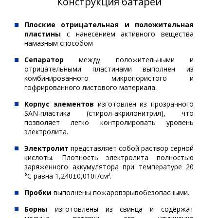
Конструкция батареи
Плоские отрицательная и положительная
пластины
с нанесением активного вещества
намазным способом
Сепаратор
между положительными и
отрицательными пластинами выполнен из
комбинированного микропористого и
гофрированного листового материала.
Корпус элементов
изготовлен из прозрачного
SAN-пластика (стирол-акрилонитрил), что
позволяет легко контролировать уровень
электролита.
Электролит
представляет собой раствор серной
кислоты. Плотность электролита полностью
заряженного аккумулятора при температуре 20
°С равна 1,240±0,010г/см³.
Пробки
выполнены пожаровзрывобезопасными.
Борны
изготовлены из свинца и содержат